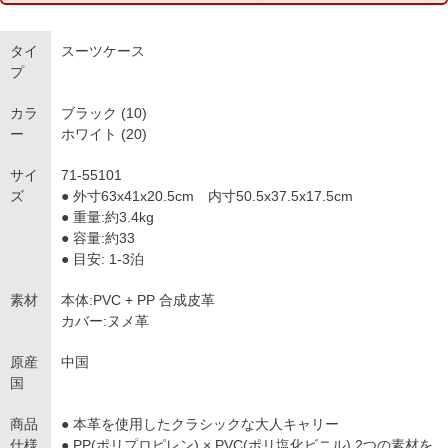
タイ
スーツケース
プ
カラ
ブラック (10)
ー
ホワイト (20)
サイ
71-55101
ズ
● 外寸63x41x20.5cm 内寸50.5x37.5x17.5cm
● 重量:約3.4kg
● 容量:約33
● 目安: 1-3泊
素材
本体:PVC + PP 合成皮革
カバー:ヌメ革
原産
中国
国
商品
● 本革を使用したクラシックな大人キャリー
仕様
● PP(ポリプロピレン) × PVC(ポリ塩化ビニル) 2つの素材を