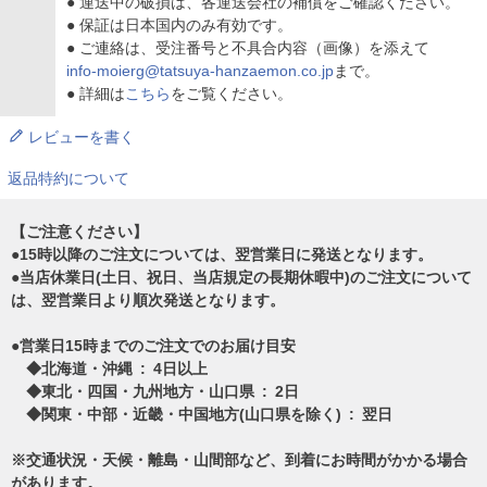
● 運送中の破損は、各運送会社の補償をご確認ください。
● 保証は日本国内のみ有効です。
● ご連絡は、受注番号と不具合内容（画像）を添えて
info-moierg@tatsuya-hanzaemon.co.jp
まで。
● 詳細は
こちら
をご覧ください。
レビューを書く
返品特約について
【ご注意ください】
●15時以降のご注文については、翌営業日に発送となります。
●当店休業日(土日、祝日、当店規定の長期休暇中)のご注文について
は、翌営業日より順次発送となります。
●営業日15時までのご注文でのお届け目安
◆北海道・沖縄 : 4日以上
◆東北・四国・九州地方・山口県 : 2日
◆関東・中部・近畿・中国地方(山口県を除く) : 翌日
※交通状況・天候・離島・山間部など、到着にお時間がかかる場合
があります。