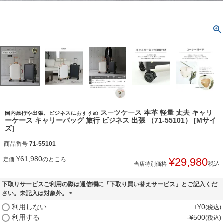
スーツケース 本革 軽量 丈夫 キャリ
国内旅行や出張、ビジネスにおすすめ
ーケース キャリーバッグ 旅行 ビジネス 出張 （71-55101） [Mサイ
ズ]
商品番号
71-55101
¥
61,980
のところ
¥
29,980
定価
税込
当店特別価格
下取りサービスご利用の際は通信欄に「下取り買い替えサービス」とご記入くだ
さい。未記入は対象外。
(
利用しない
+
¥
0
税込
必
利用する
-
¥
500
税込
須