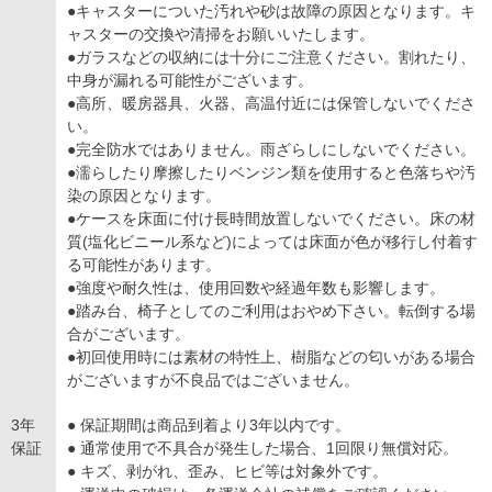
●キャスターについた汚れや砂は故障の原因となります。キ
ャスターの交換や清掃をお願いいたします。
●ガラスなどの収納には十分にご注意ください。割れたり、
中身が漏れる可能性がございます。
●高所、暖房器具、火器、高温付近には保管しないでくださ
い。
●完全防水ではありません。雨ざらしにしないでください。
●濡らしたり摩擦したりベンジン類を使用すると色落ちや汚
染の原因となります。
●ケースを床面に付け長時間放置しないでください。床の材
質(塩化ビニール系など)によっては床面が色が移行し付着す
る可能性があります。
●強度や耐久性は、使用回数や経過年数も影響します。
●踏み台、椅子としてのご利用はおやめ下さい。転倒する場
合がございます。
●初回使用時には素材の特性上、樹脂などの匂いがある場合
がございますが不良品ではございません。
3年
● 保証期間は商品到着より3年以内です。
保証
● 通常使用で不具合が発生した場合、1回限り無償対応。
● キズ、剥がれ、歪み、ヒビ等は対象外です。