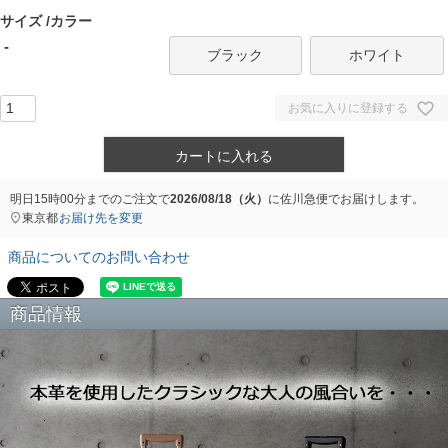
)
サイズ
カラー
-
ブラック
ホワイト
お気に入りに登録する
カートに入れる
明日
15時00分
までのご注文で
2026/08/18（火）
に
佐川急便
でお届けします。
東京都
お届け先を変更
商品についてのお問い合わせ
商品情報