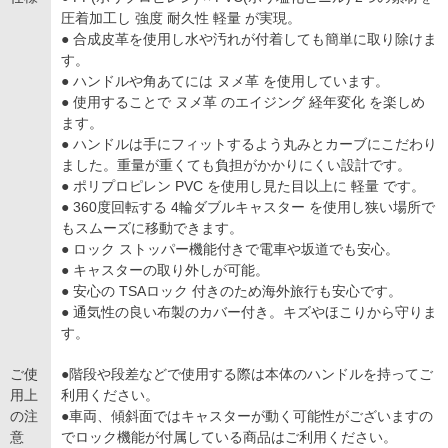
圧着加工し 強度 耐久性 軽量 が実現。
● 合成皮革を使用し水や汚れが付着しても簡単に取り除けま
す。
● ハンドルや角あてには ヌメ革 を使用しています。
● 使用することで ヌメ革 のエイジング 経年変化 を楽しめ
ます。
● ハンドルは手にフィットするよう丸みとカーブにこだわり
ました。重量が重くても負担がかかりにくい設計です。
● ポリプロピレン PVC を使用し見た目以上に 軽量 です。
● 360度回転する 4輪ダブルキャスター を使用し狭い場所で
もスムーズに移動できます。
● ロック ストッパー機能付きで電車や坂道でも安心。
● キャスターの取り外しが可能。
● 安心の TSAロック 付きのため海外旅行も安心です。
● 通気性の良い布製のカバー付き。キズやほこりから守りま
す。
ご使
●階段や段差などで使用する際は本体のハンドルを持ってご
用上
利用ください。
の注
●車両、傾斜面ではキャスターが動く可能性がございますの
意
でロック機能が付属している商品はご利用ください。