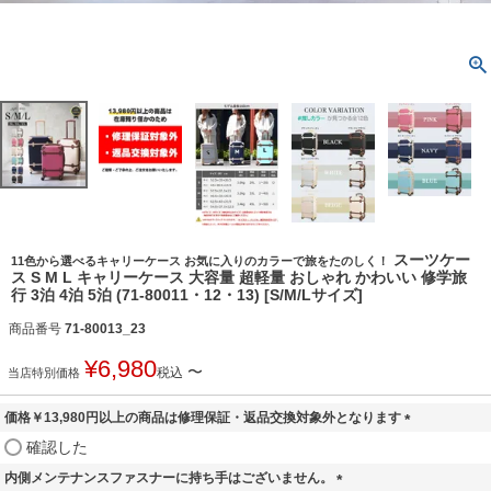
スーツケー
11色から選べるキャリーケース お気に入りのカラーで旅をたのしく！
ス S M L キャリーケース 大容量 超軽量 おしゃれ かわいい 修学旅
行 3泊 4泊 5泊 (71-80011・12・13) [S/M/Lサイズ]
商品番号
71-80013_23
¥
6,980
〜
税込
当店特別価格
価格￥13,980円以上の商品は修理保証・返品交換対象外となります
(
確認した
必
内側メンテナンスファスナーに持ち手はございません。
須