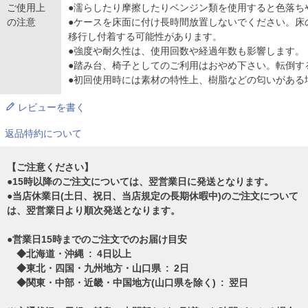
ご使用上
●濡らしたり摩擦したりベンジン類を使用すると色落ち
の注意
●ケースを床面に付け長時間放置しないでください。床
移行し付着する可能性があります。
●強度や耐久性は、使用回数や経過年数も影響します。
●踏み台、椅子としてのご利用はおやめ下さい。転倒す
●初回使用時には素材の特性上、樹脂などの匂いがある
レビューを書く
返品特約について
【ご注意ください】
●15時以降のご注文については、翌営業日に発送となります。
●当店休業日(土日、祝日、当店規定の長期休暇中)のご注文について
は、翌営業日より順次発送となります。
●営業日15時までのご注文でのお届け目安
◆北海道・沖縄 : 4日以上
◆東北・四国・九州地方・山口県 : 2日
◆関東・中部・近畿・中国地方(山口県を除く) : 翌日