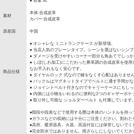
● 容量:9L
本体:合成皮革
素材
カバー:合成皮革
原産国
中国
● オシャレな ミニトランクケース が新登場。
● 当店人気のプレーンタイプ。シーンを選ばないシン
● ダメージを受けやすいコーナー部分も角あてでしっ
● しぼ(しわ加工)にこだわった豚革調の合成皮革を使
なお手入れもなく安心です。
商品仕様
● ダイヤルロック 式なので鍵をなくす心配はありませ
● バックルはマグネットタイプでベルトに通す手間が
● ジョイントベルト付きなのでキャリーケースにもし
● 内側には小物をいれるのに便利な2つのギャザーポケ
● 取り外し可能な ショルダーベルト も付属しています
●階段や段差などで使用する際は本体のハンドルを持っ
●ガラスなどの収納には十分にご注意ください。割れた
●高所、暖房器具、火器、高温付近には保管しないでく
●完全防水ではありません。雨ざらしにしないでくださ