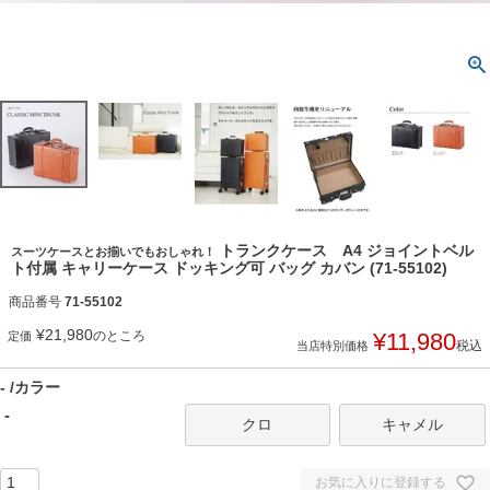
トランクケース A4 ジョイントベル
スーツケースとお揃いでもおしゃれ！
ト付属 キャリーケース ドッキング可 バッグ カバン (71-55102)
商品番号
71-55102
¥
21,980
のところ
¥
11,980
定価
税込
当店特別価格
-
カラー
-
クロ
キャメル
お気に入りに登録する