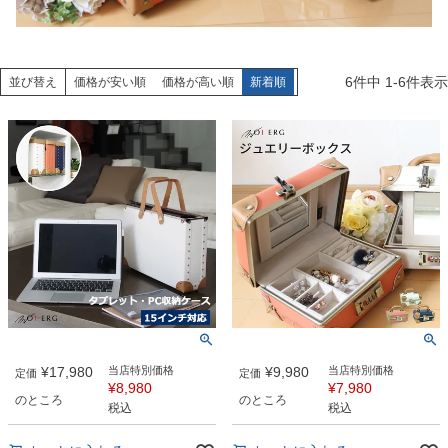
6
件中
1
-
6
件表示
並び替え
価格が安い順
価格が高い順
新着順
¥
17,980
当店特別価格
¥
9,980
当店特別価格
定価
定価
¥
8,980
¥
7,980
のところ
のところ
税込
税込