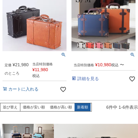
¥
21,980
当店特別価格
¥
10,980
〜
税込
定価
当店特別価格
¥
11,980
のところ
税込
詳細を見る
カートに入れる
6
件中
1
-
6
件表示
並び替え
価格が安い順
価格が高い順
新着順