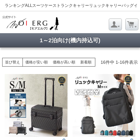
ランキング
ALL
スーツケース
トランクキャリー
リュックキャリー
バッグ
イ
1～2泊向け(機内持込可)
16
件中
1
-
16
件表示
並び替え
価格が安い順
価格が高い順
新着順