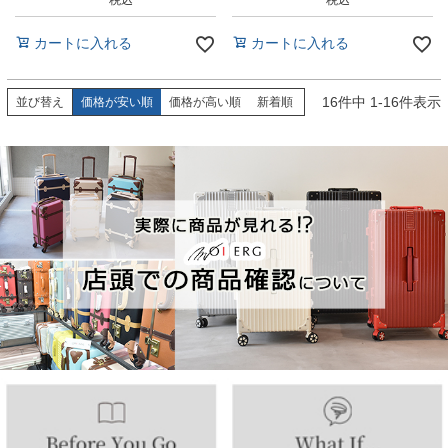
税込
税込
カートに入れる
カートに入れる
16
件中
1
-
16
件表示
並び替え
価格が安い順
価格が高い順
新着順