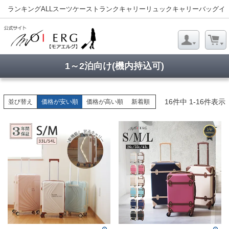
ランキング
ALL
スーツケース
トランクキャリー
リュックキャリー
バッグ
イ
1～2泊向け(機内持込可)
16
件中
1
-
16
件表示
並び替え
価格が安い順
価格が高い順
新着順