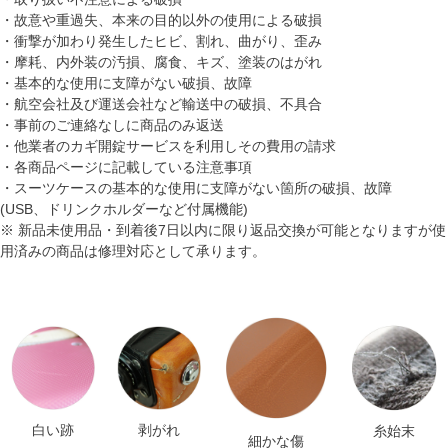
・故意や重過失、本来の目的以外の使用による破損
・衝撃が加わり発生したヒビ、割れ、曲がり、歪み
・摩耗、内外装の汚損、腐食、キズ、塗装のはがれ
・基本的な使用に支障がない破損、故障
・航空会社及び運送会社など輸送中の破損、不具合
・事前のご連絡なしに商品のみ返送
・他業者のカギ開錠サービスを利用しその費用の請求
・各商品ページに記載している注意事項
・スーツケースの基本的な使用に支障がない箇所の破損、故障
(USB、ドリンクホルダーなど付属機能)
※ 新品未使用品・到着後7日以内に限り返品交換が可能となりますが使
用済みの商品は修理対応として承ります。
白い跡
剥がれ
糸始末
細かな傷