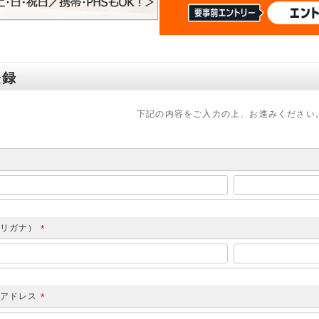
登録
下記の内容をご入力の上、お進みください
フリガナ）
(
必
須
)
ルアドレス
(