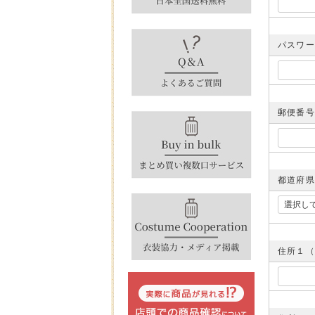
パスワ
郵便番
都道府
住所１