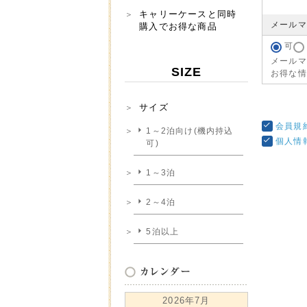
キャリーケースと同時
メール
購入でお得な商品
可
メールマ
SIZE
お得な情
サイズ
会員規
1～2泊向け(機内持込
個人情
可)
1～3泊
2～4泊
5泊以上
2026年7月