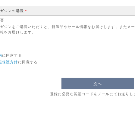
マガジンの購読
(
否
必
ガジンをご購読いただくと、新製品やセール情報をお届けします。またメ
須
報をお届けします。
)
約
に同意する
報保護方針
に同意する
次へ
登録に必要な認証コードをメールにてお送りし