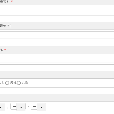
（番地）
(
必
須
)
建物名）
番号
(
必
須
)
なし
男性
女性