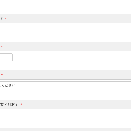
必
須
)
ード
(
必
須
)
号
(
必
須
)
県
(
必
須
)
（市区町村）
(
必
須
)