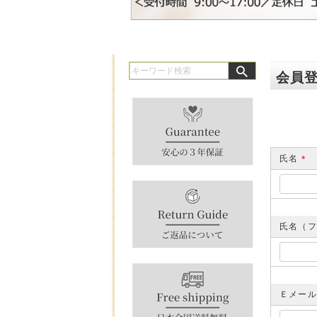
会員
氏名
(
必
須
)
氏名（
Ｅメー