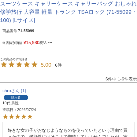
スーツケース キャリーケース キャリーバッグ おしゃれ
修学旅行 大容量 軽量 トランク TSAロック (71-55099・
100) [Lサイズ]
商品番号
71-55099
¥
15,980
〜
税込
当店特別価格
5.00
6
6
件中
1
-
6
件表示
chro
1
購入者
10代
男性
投稿日
2026/07/24
好きな女の子がおなじようなものを使っていたという理由で買
ったので、機能性にはそこまで期待していませんでしたが、実