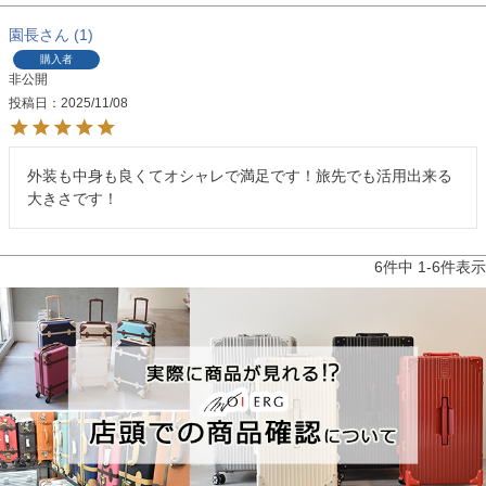
園長
1
購入者
非公開
投稿日
2025/11/08
外装も中身も良くてオシャレで満足です！旅先でも活用出来る
大きさです！
6
件中
1
-
6
件表示