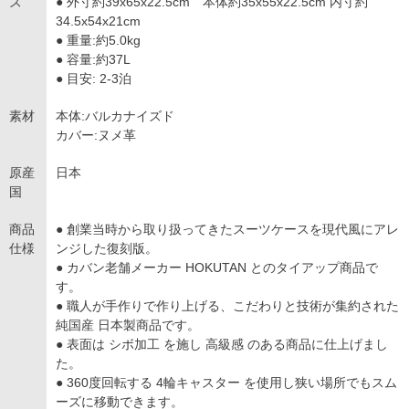
ズ
● 外寸約39x65x22.5cm 本体約35x55x22.5cm 内寸約
34.5x54x21cm
● 重量:約5.0kg
● 容量:約37L
● 目安: 2-3泊
素材
本体:バルカナイズド
カバー:ヌメ革
原産
日本
国
商品
● 創業当時から取り扱ってきたスーツケースを現代風にアレ
仕様
ンジした復刻版。
● カバン老舗メーカー HOKUTAN とのタイアップ商品で
す。
● 職人が手作りで作り上げる、こだわりと技術が集約された
純国産 日本製商品です。
● 表面は シボ加工 を施し 高級感 のある商品に仕上げまし
た。
● 360度回転する 4輪キャスター を使用し狭い場所でもスム
ーズに移動できます。