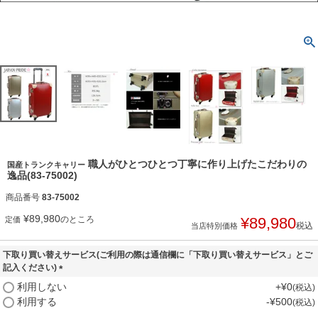
職人がひとつひとつ丁寧に作り上げたこだわりの
国産トランクキャリー
逸品(83-75002)
商品番号
83-75002
¥
89,980
のところ
¥
89,980
定価
税込
当店特別価格
下取り買い替えサービス(ご利用の際は通信欄に「下取り買い替えサービス」とご
記入ください)
(
利用しない
+
¥
0
税込
必
利用する
-
¥
500
税込
須