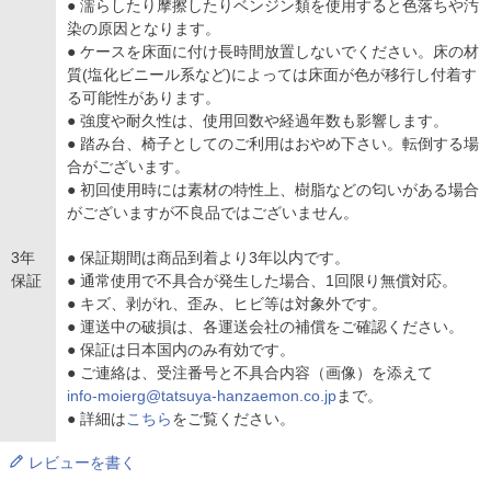
● 濡らしたり摩擦したりベンジン類を使用すると色落ちや汚
染の原因となります。
● ケースを床面に付け長時間放置しないでください。床の材
質(塩化ビニール系など)によっては床面が色が移行し付着す
る可能性があります。
● 強度や耐久性は、使用回数や経過年数も影響します。
● 踏み台、椅子としてのご利用はおやめ下さい。転倒する場
合がございます。
● 初回使用時には素材の特性上、樹脂などの匂いがある場合
がございますが不良品ではございません。
3年
● 保証期間は商品到着より3年以内です。
保証
● 通常使用で不具合が発生した場合、1回限り無償対応。
● キズ、剥がれ、歪み、ヒビ等は対象外です。
● 運送中の破損は、各運送会社の補償をご確認ください。
● 保証は日本国内のみ有効です。
● ご連絡は、受注番号と不具合内容（画像）を添えて
info-moierg@tatsuya-hanzaemon.co.jp
まで。
● 詳細は
こちら
をご覧ください。
レビューを書く