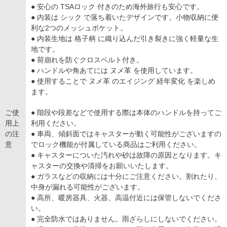
● 安心の TSAロック 付きのため海外旅行も安心です。
● 内装は シック で落ち着いたデザインです。小物収納に便
利な2つのメッシュポケット。
● 内装生地は 格子柄 に織り込んだ引き裂きに強く軽量な生
地です。
● 荷崩れを防ぐクロスベルト付き。
● ハンドルや角あてには ヌメ革 を使用しています。
● 使用することで ヌメ革 のエイジング 経年変化 を楽しめ
ます。
ご使
● 階段や段差などで使用する際は本体のハンドルを持ってご
用上
利用ください。
の注
● 車両、傾斜面ではキャスターが動く可能性がございますの
意
でロック機能が付属している商品はご利用ください。
● キャスターについた汚れや砂は故障の原因となります。キ
ャスターの交換や清掃をお願いいたします。
● ガラスなどの収納には十分にご注意ください。割れたり、
中身が漏れる可能性がございます。
● 高所、暖房器具、火器、高温付近には保管しないでくださ
い。
● 完全防水ではありません。雨ざらしにしないでください。