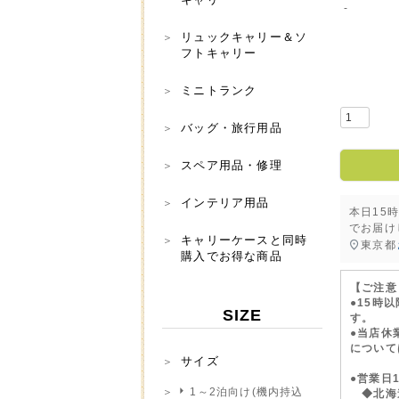
-
リュックキャリー＆ソ
フトキャリー
ミニトランク
バッグ・旅行用品
スペア用品・修理
インテリア用品
本日
15
でお届け
キャリーケースと同時
東京都
購入でお得な商品
【ご注意
●15時
SIZE
す。
●当店休
について
サイズ
●営業日
1～2泊向け(機内持込
◆北海道