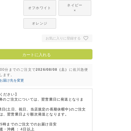
ネイビー
オフホワイト
×
オレンジ
お気に入りに登録する
カートに入れる
時00分
までのご注文で
2026/08/08（土）
に
佐川急便
します。
お届け先を変更
ください】
以降のご注文については、翌営業日に発送となりま
業日(土日、祝日、当店規定の長期休暇中)のご注文
は、翌営業日より順次発送となります。
15時までのご注文でのお届け目安
・沖縄 : 4日以上