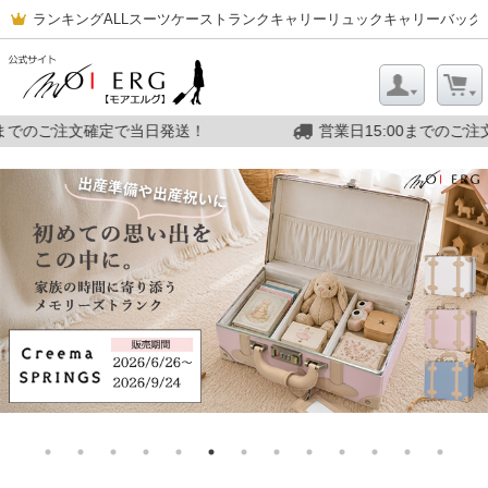
ランキング
ALL
スーツケース
トランクキャリー
リュックキャリー
バッグ
営業日15:00までのご注文確定で当日発送！
営