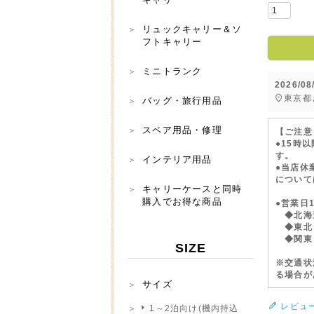
リュックキャリー＆ソ
フトキャリー
ミニトランク
2026/0
東京都
バッグ・旅行用品
スペア用品・修理
【ご注意
●15時
す。
インテリア用品
●当店休
について
キャリーケースと同時
購入でお得な商品
●営業日
◆北海道
◆東北・
◆関東・
SIZE
※交通状
る場合が
サイズ
レビュ
1～2泊向け(機内持込