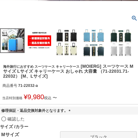
[MOIERG] スーツケース M
海外旅行におすすめ スーツケース キャリーケース
サイズ Lサイズ キャリーケース おしゃれ 大容量 （71-22031.71-
22032） [M、Lサイズ]
商品番号
71-22032-a
¥
9,980
〜
税込
当店特別価格
修理保証・返品交換対象外となります。
(
確認した
必
サイズ
カラー
須
Mサイズ
)
ブラック