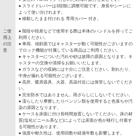
● スライドレバーは3段階に調整可能です。身長やシーンに
よって使い分けれます。
● 移動したまま付けれる 専用カバー 付き。
ご使
● 階段や段差などで使用する際は本体のハンドルを持ってご
用上
利用ください。
の注
● 車両、傾斜面ではキャスターが動く可能性がございますの
意
でロック機能が付属している商品はご利用ください。
● キャスターについた汚れや砂は故障の原因となります。キ
ャスターの交換や清掃をお願いいたします。
● ガラスなどの収納には十分にご注意ください。割れたり、
中身が漏れる可能性がございます。
● 高所、暖房器具、火器、高温付近には保管しないでくださ
い。
● 完全防水ではありません。雨ざらしにしないでください。
● 濡らしたり摩擦したりベンジン類を使用すると色落ちや汚
染の原因となります。
● ケースを床面に付け長時間放置しないでください。床の材
質(塩化ビニール系など)によっては床面が色が移行し付着す
る可能性があります。
● 強度や耐久性は、使用回数や経過年数も影響します。