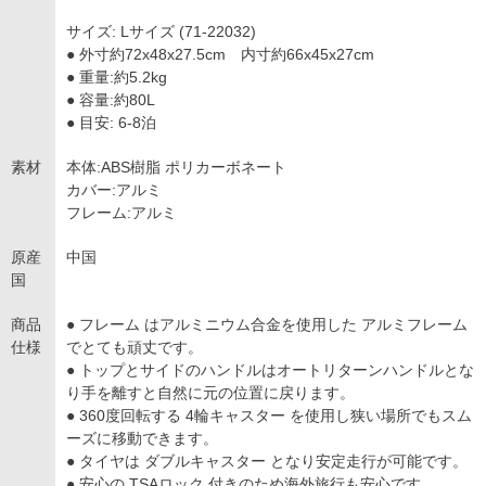
サイズ: Lサイズ (71-22032)
● 外寸約72x48x27.5cm 内寸約66x45x27cm
● 重量:約5.2kg
● 容量:約80L
● 目安: 6-8泊
素材
本体:ABS樹脂 ポリカーボネート
カバー:アルミ
フレーム:アルミ
原産
中国
国
商品
● フレーム はアルミニウム合金を使用した アルミフレーム
仕様
でとても頑丈です。
● トップとサイドのハンドルはオートリターンハンドルとな
り手を離すと自然に元の位置に戻ります。
● 360度回転する 4輪キャスター を使用し狭い場所でもスム
ーズに移動できます。
● タイヤは ダブルキャスター となり安定走行が可能です。
● 安心の TSAロック 付きのため海外旅行も安心です。