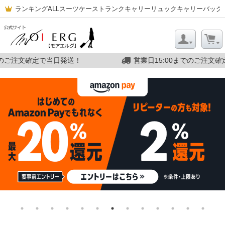
ランキング
ALL
スーツケース
トランクキャリー
リュックキャリー
バッグ
営業日15:00までのご注文確定で当日発送！
営業日1