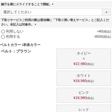
須
鍵穴を横にスライドすることで開錠。
)
(
必
須
下取りサービスご利用の際は通信欄に「下取り買い替えサービス」とご記入くだ
)
さい。未記入は対象外。
(
利用しない
+
¥
0
税込
必
利用する
-
¥
500
税込
須
)
ベルトカラー
本体カラー
ベルト：ブラウン
ネイビー
×
¥
22,980
税込
ホワイト
¥
18,980
税込
ピンク
¥
18,980
税込
レッド