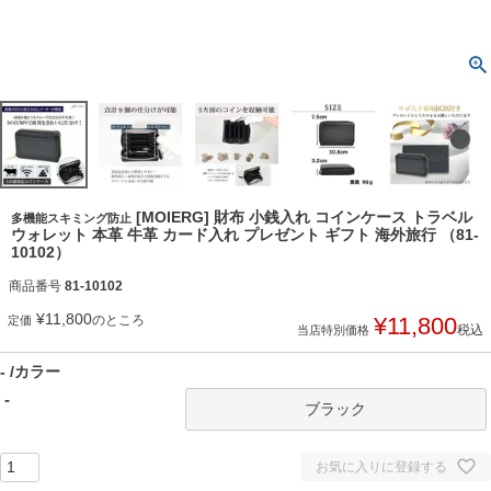
[MOIERG] 財布 小銭入れ コインケース トラベル
多機能スキミング防止
ウォレット 本革 牛革 カード入れ プレゼント ギフト 海外旅行 （81-
10102）
商品番号
81-10102
¥
11,800
のところ
¥
11,800
定価
税込
当店特別価格
-
カラー
-
ブラック
お気に入りに登録する