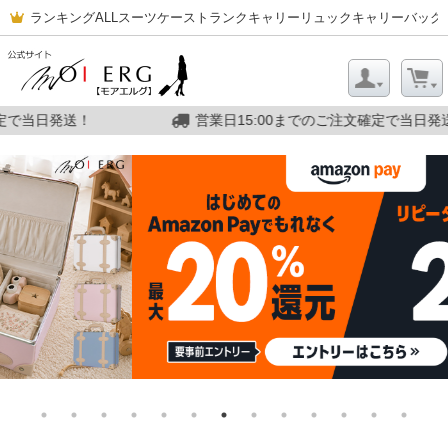
ランキング
ALL
スーツケース
トランクキャリー
リュックキャリー
バッグ
営業日15:00までのご注文確定で当日発送！
営業日15: