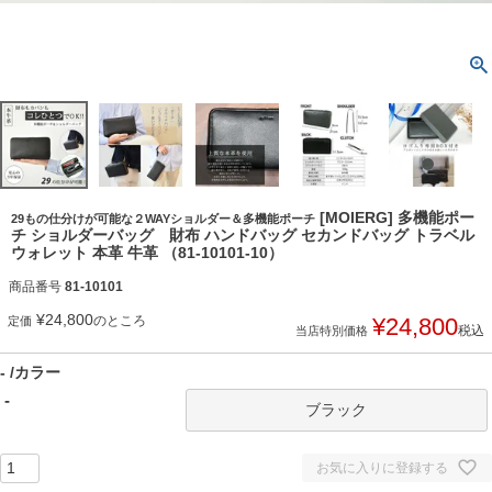
[MOIERG] 多機能ポー
29もの仕分けが可能な２WAYショルダー＆多機能ポーチ
チ ショルダーバッグ 財布 ハンドバッグ セカンドバッグ トラベル
ウォレット 本革 牛革 （81-10101-10）
商品番号
81-10101
¥
24,800
のところ
¥
24,800
定価
税込
当店特別価格
-
カラー
-
ブラック
お気に入りに登録する