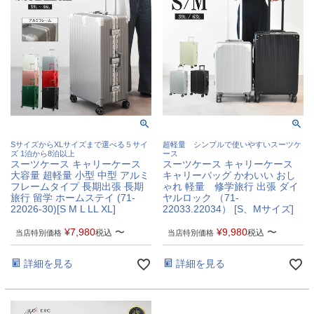
SサイズからXLサイズまで選べる５サイ
超軽量 シンプルで使いやすいスーツケ
ズ 1泊から8泊以上
ース
スーツケース キャリーケース
スーツケース キャリーケース
大容量 超軽量 小型 中型 アルミ
キャリーバッグ かわいい おし
フレームタイプ 長期出張 長期
ゃれ 軽量 修学旅行 出張 ダイ
旅行 留学 ホームステイ (71-
ヤルロック （71-
22026-30)[S M L LL XL]
22033.22034） [S、Mサイズ]
¥
7,980
〜
¥
9,980
〜
税込
税込
当店特別価格
当店特別価格
詳細を見る
詳細を見る