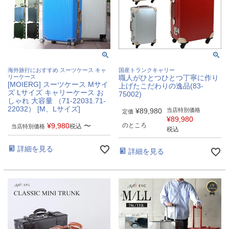
海外旅行におすすめ スーツケース キャ
国産トランクキャリー
リーケース
職人がひとつひとつ丁寧に作り
[MOIERG] スーツケース Mサイ
上げたこだわりの逸品(83-
ズ Lサイズ キャリーケース お
75002)
しゃれ 大容量 （71-22031.71-
22032） [M、Lサイズ]
¥
89,980
当店特別価格
定価
¥
89,980
¥
9,980
〜
のところ
税込
当店特別価格
税込
詳細を見る
詳細を見る