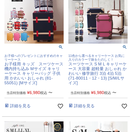
お子様へのプレゼントにおすすめのキャ
11色から選べるキャリーケース お気に
リーケース
入りのカラーで旅をたのしく！
お子様用 キッズ スーツケース
スーツケース S M L キャリーケ
機内持ち込み Mサイズ キャリ
ース 大容量 超軽量 おしゃれ か
ーケース キャリーバッグ 子供
わいい 修学旅行 3泊 4泊 5泊
用 かわいい おしゃれ (81-
(71-80011・12・13) [S/M/Lサ
55051) [Mサイズ]
イズ]
¥
6,980
〜
¥
6,980
〜
税込
税込
当店特別価格
当店特別価格
詳細を見る
詳細を見る