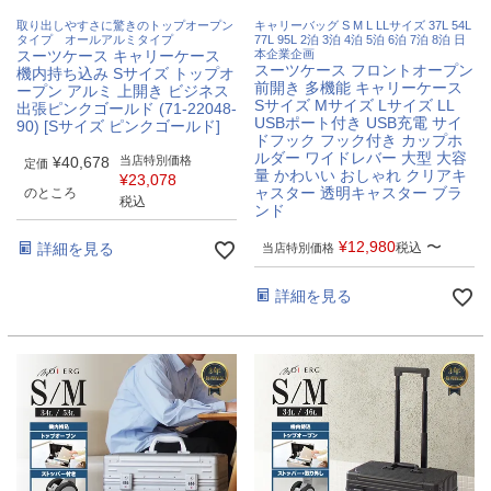
取り出しやすさに驚きのトップオープン
キャリーバッグ S M L LLサイズ 37L 54L
タイプ オールアルミタイプ
77L 95L 2泊 3泊 4泊 5泊 6泊 7泊 8泊 日
スーツケース キャリーケース
本企業企画
スーツケース フロントオープン
機内持ち込み Sサイズ トップオ
前開き 多機能 キャリーケース
ープン アルミ 上開き ビジネス
Sサイズ Mサイズ Lサイズ LL
出張ピンクゴールド (71-22048-
USBポート付き USB充電 サイ
90) [Sサイズ ピンクゴールド]
ドフック フック付き カップホ
ルダー ワイドレバー 大型 大容
¥
40,678
当店特別価格
定価
量 かわいい おしゃれ クリアキ
¥
23,078
ャスター 透明キャスター ブラ
のところ
税込
ンド
¥
12,980
〜
詳細を見る
税込
当店特別価格
詳細を見る