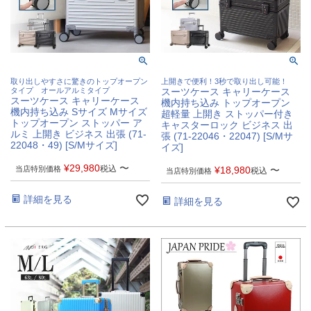
取り出しやすさに驚きのトップオープン
上開きで便利！3秒で取り出し可能！
タイプ オールアルミタイプ
スーツケース キャリーケース
スーツケース キャリーケース
機内持ち込み トップオープン
機内持ち込み Sサイズ Mサイズ
超軽量 上開き ストッパー付き
トップオープン ストッパー ア
キャスターロック ビジネス 出
ルミ 上開き ビジネス 出張 (71-
張 (71-22046・22047) [S/Mサ
22048・49) [S/Mサイズ]
イズ]
¥
29,980
〜
税込
当店特別価格
¥
18,980
〜
税込
当店特別価格
詳細を見る
詳細を見る