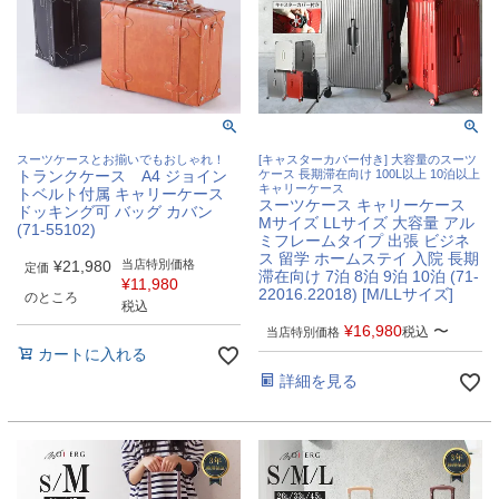
スーツケースとお揃いでもおしゃれ！
[キャスターカバー付き] 大容量のスーツ
トランクケース A4 ジョイン
ケース 長期滞在向け 100L以上 10泊以上
キャリーケース
トベルト付属 キャリーケース
スーツケース キャリーケース
ドッキング可 バッグ カバン
Mサイズ LLサイズ 大容量 アル
(71-55102)
ミフレームタイプ 出張 ビジネ
ス 留学 ホームステイ 入院 長期
¥
21,980
当店特別価格
定価
滞在向け 7泊 8泊 9泊 10泊 (71-
¥
11,980
22016.22018) [M/LLサイズ]
のところ
税込
¥
16,980
〜
税込
当店特別価格
カートに入れる
詳細を見る