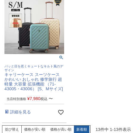
パッと目を惹くキュートなキルト風のデ
ザイン
キャリーケース スーツケース
かわいい おしゃれ 修学旅行 超
軽量 大容量 拡張機能 （71-
43005・43006） [S、Mサイズ]
¥
7,980
〜
税込
当店特別価格
詳細を見る
13
件中
1
-
13
件表示
並び替え
価格が安い順
価格が高い順
新着順