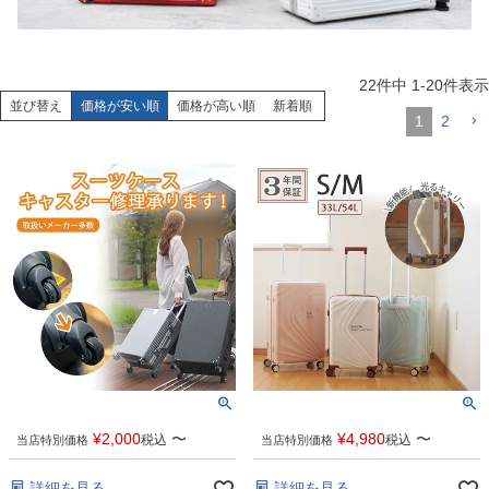
22
件中
1
-
20
件表示
並び替え
価格が安い順
価格が高い順
新着順
1
2
¥
2,000
〜
¥
4,980
〜
税込
税込
当店特別価格
当店特別価格
詳細を見る
詳細を見る