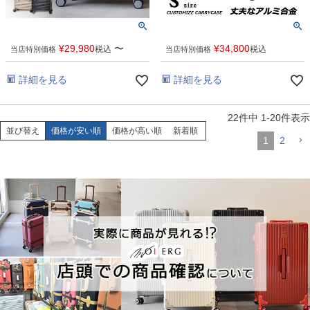
¥
29,980
〜
¥
34,800
税込
税込
当店特別価格
当店特別価格
詳細を見る
詳細を見る
22
件中
1
-
20
件表示
並び替え
価格が安い順
価格が高い順
新着順
1
2