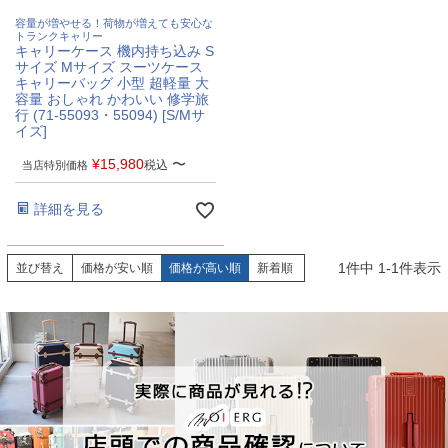
容量が増やせる！荷物が増えても安心な
トランクキャリー
キャリーケース 機内持ち込み S
サイズ Mサイズ スーツケース
キャリーバッグ 小型 超軽量 大
容量 おしゃれ かわいい 修学旅
行 (71-55093・55094) [S/Mサ
イズ]
¥
15,980
〜
税込
当店特別価格
詳細を見る
1
件中
1
-
1
件表示
並び替え
価格が安い順
価格が高い順
新着順