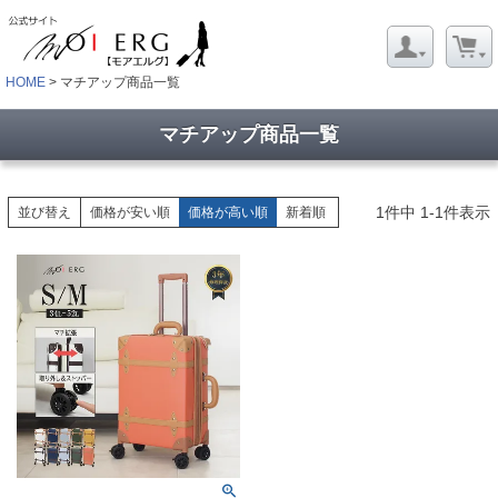
HOME
マチアップ商品一覧
マチアップ商品一覧
1
件中
1
-
1
件表示
並び替え
価格が安い順
価格が高い順
新着順