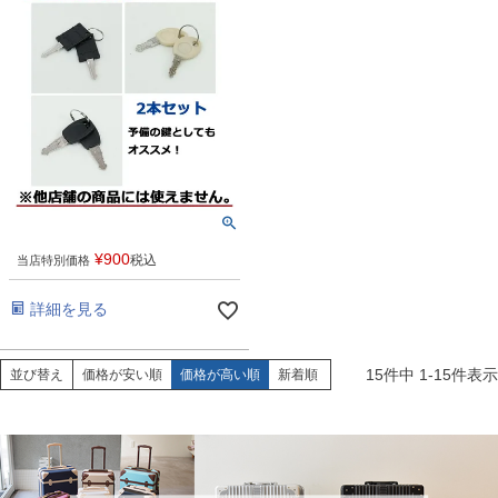
¥
900
税込
当店特別価格
詳細を見る
15
件中
1
-
15
件表示
並び替え
価格が安い順
価格が高い順
新着順