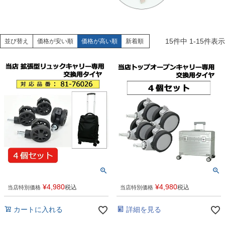
15
件中
1
-
15
件表示
並び替え
価格が安い順
価格が高い順
新着順
¥
4,980
¥
4,980
税込
税込
当店特別価格
当店特別価格
カートに入れる
詳細を見る