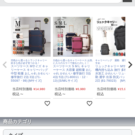
22色から選べるトランクキャリー
11色から選べるキャリーケース お気
キャリーバッグ 通勤 通学におす
好きな色が必ず見つかる！
に入りのカラーで旅をたのしく！
すめ
スーツケース Mサイズ キャ
スーツケース S M L キャリ
リュックキャリー Mサイズ
リーケース キャリーバッグ
ーケース 大容量 超軽量 おし
機内持ち込み 旅行 多機能 撥
中型 軽量 おしゃれ かわいい
ゃれ かわいい 修学旅行 3泊
水加工 かわいい リュック 通
修学旅行 2泊 3泊 (71-
4泊 5泊 (71-80011・12・
勤 通学 出張 防災バッグ 1泊
55097・98) [Mサイズ]
13) [S/M/Lサイズ]
2日 (81-76023) [Mサイズ]
当店特別価格
当店特別価格
当店特別価格
¥
14,980
¥
6,980
¥
15,980
税込
税込
税込
〜
〜
商品カテゴリ