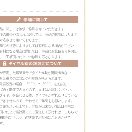
ジト
ップ
へ
品に関しては無償で修理させていただきます。
後の破損やほつれに関しては、商品の状態によります
対応させて頂いております。
商品の状態によりましては有料になる場合がござい
料になる場合に関しては、事前にお見積もりをお伝
ご了承頂いた上での修理対応となります。
が設定した暗証番号でダイヤル錠が開錠出来ない
証番号の誤設定の可能性が考えられます。
号誤設定の場合、「
000
」〜「
999
」をお試し
必ず開錠できますので、まずはお試しください。
イヤルを合わせる際、ダイヤルがずれたりしている
きませんので、合わせてご確認をお願いします。
ご確認頂いた上でも、開錠が出来ない場合は事前に
いた上で当社宛てにご返送して頂ければ、こちらで
初期設定「
000
」の状態でお客様にご返送させて
す。