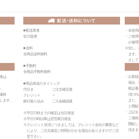
■ 配送業者
・未使用
佐川急便
・ご使用
が修理
■ 送料
※但し、
全商品送料無料
ます。有
えして、
■ 手数料
全商品手数料無料
換は、
・お客様
場合、暗
■ 商品発送のタイミング
う、
暗証番
代引き ご注文確定後
連絡
頂ければ
クレジット 〃
します。
また、ダ
銀行振り込み ご入金確認後
と開錠で
・上記を
※平日15時までの確定は当日発送
ご連絡頂
※平日15時以降は翌営業日発送
開錠し
※クレジット決済につきましては、クレジット会社の審査など
頂きま
により、ご注文確定に時間がかかる場合がありますのでご注
意下さい。