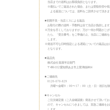
当店までの送料はお客様負担となります。
※着払いでご返送された場合、または受取拒否や長
よる返送については、送料をご請求させて頂きま
■ 初期不良・当店ミスによる返品
お取引の際の送料・手数料は全て当店が負担します
※万全を尽くしておりますが、万が一何か問題がござ
たら、「受注番号」をご準備の上、当店にご連絡を
します。
※発送不可な日時指定による遅延についての返品はお
となります。
■ 返品先
株式会社 龍屋半左衛門
〒490-1112 愛知県あま市上萱津銭神14
■ ご連絡先
0120-070-829
月曜〜金曜
9：00〜17：00
（土・日・祝日を除
■ キャンセル
ご注文確定後（ご入金確認後）発送させて頂いてお
ので、キャンセルにつきましては、至急ご連絡をお
します。