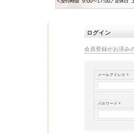
ログイン
会員登録がお済み
メールアドレス
(
必
須
)
パスワード
(
必
須
)