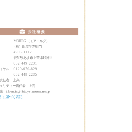
 MOIERG （モアエルグ）
 （株）龍屋半左衛門
〒
490－1112
愛知県あま市上萱津銭神14
ＥＬ
052-449-2231
ダイヤル
0120-070-829
ＡＸ
052-449-2235
営責任者 上高
ュリティー責任者 上高
fo-moierg@tatsuya-hanzaemon.co.jp
引に基づく表記