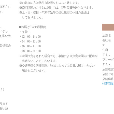
※お急ぎの方は代引き決済をおススメ致します。
期不在に
※15時以降のご注文に関しては、翌営業日発送となります。
す。
※土・日・祝日・年末年始等の当社規定の休日の発送は
しておりません。
。
■ お届け日の時間指定
いまし
・午前中
店舗名
お願い致
・12：00～14：00
会社名
・14：00～16：00
客様都合
・16：00～18：00
住所 
・18：00～21：00
Ｔ
※時間指定をされた場合でも、事情により指定時間内に配達が
フリー
出来ないこともございます。
Ｆ
※交通事情や天候問題、地域によっては翌日お届けできない
店舗運
場合もございます。
店舗セキ
店舗連絡先 in
特定商取
く）
ります
願い致