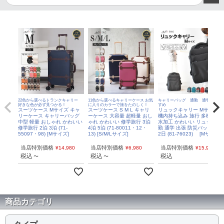
22色から選べるトランクキャリー
11色から選べるキャリーケース お気
キャリーバッグ 通勤 通学におす
好きな色が必ず見つかる！
に入りのカラーで旅をたのしく！
すめ
スーツケース Mサイズ キャ
スーツケース S M L キャリ
リュックキャリー Mサイズ
リーケース キャリーバッグ
ーケース 大容量 超軽量 おし
機内持ち込み 旅行 多機能 撥
中型 軽量 おしゃれ かわいい
ゃれ かわいい 修学旅行 3泊
水加工 かわいい リュック 通
修学旅行 2泊 3泊 (71-
4泊 5泊 (71-80011・12・
勤 通学 出張 防災バッグ 1泊
55097・98) [Mサイズ]
13) [S/M/Lサイズ]
2日 (81-76023) [Mサイズ]
当店特別価格
当店特別価格
当店特別価格
¥
14,980
¥
6,980
¥
15,980
税込
税込
税込
〜
〜
商品カテゴリ